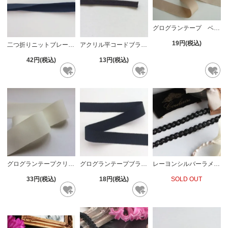
グログランテープ ベージュ2.4cm
19円(税込)
二つ折りニットブレード9mm
アクリル平コードブラウン
42円(税込)
13円(税込)
グログランテープクリーム5cm
グログランテープブラック18mm
レーヨンシルバーラメブレード
33円(税込)
18円(税込)
SOLD OUT