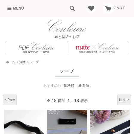
CART
MENU
布と型紙のお店
ホーム
>
資材
>
テープ
テープ
おすすめ順
価格順
新着順
< Prev
Next >
18
1
18
全
商品
-
表示