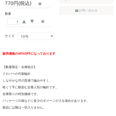
770円(税込)
個
お問い合わせ
数量
▲
▼
個
サイズ
販売価格の40%OFFになっております
【数量限定・在庫処分】
クロバーの竹製輪針
しなやかな竹の質感で編みやすく、
軽くて手に馴染む定番人気の輪針です。
在庫限りの特別価格です。
パッケージの箱などに多少のダメージが入る場合があります。
製品には難は一切入りません。