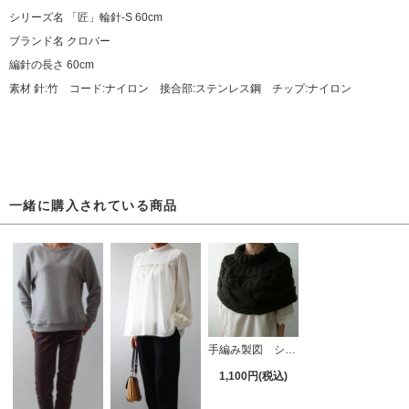
シリーズ名 「匠」輪針-S 60cm
ブランド名 クロバー
編針の長さ 60cm
素材 針:竹 コード:ナイロン 接合部:ステンレス鋼 チップ:ナイロン
一緒に購入されている商品
手編み製図 ショートケープ【10】
1,100円(税込)