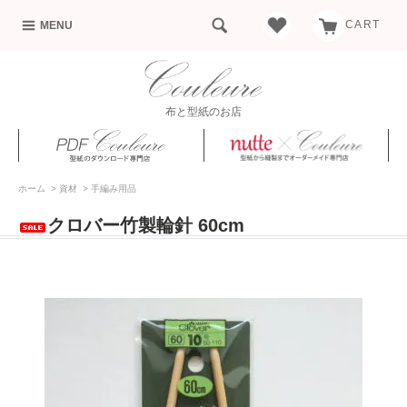
CART
MENU
布と型紙のお店
ホーム
>
資材
>
手編み用品
クロバー竹製輪針 60cm