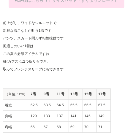
PDF版はこちら（全サイズセット・すぐダウンロード）
前上がり、ワイドなシルエットで
新鮮な着こなしが叶う1着です
パンツ、スカート問わず相性抜群です
風通しのいい1着は
この夏の必須アイテムですね
袖(カフス)は2つ折りもでき、
取ってフレンチスリーブにもできます
（単位：cm）
7号
9号
11号
13号
15号
17号
着丈
62.5
63.5
64.5
65.5
66.5
67.5
身幅
129
133
137
141
145
149
肩幅
66
67
68
69
70
71