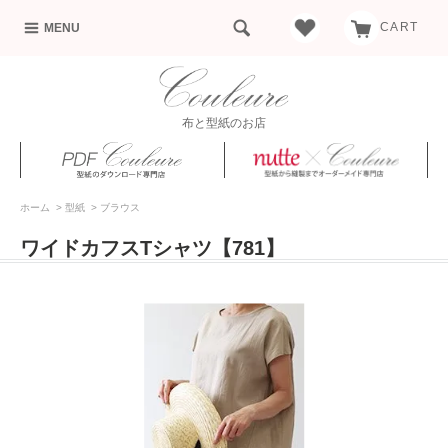
CART
MENU
布と型紙のお店
ホーム
>
型紙
>
ブラウス
ワイドカフスTシャツ【781】