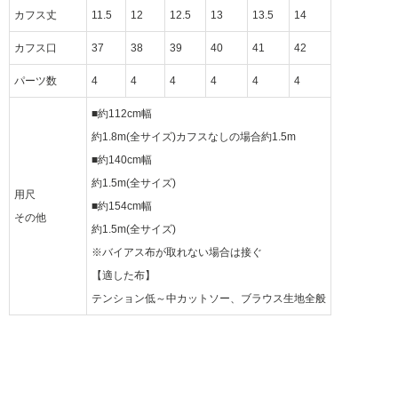
カフス丈
11.5
12
12.5
13
13.5
14
カフス口
37
38
39
40
41
42
パーツ数
4
4
4
4
4
4
■約112cm幅
約1.8m(全サイズ)カフスなしの場合約1.5m
■約140cm幅
約1.5m(全サイズ)
用尺
■約154cm幅
その他
約1.5m(全サイズ)
※バイアス布が取れない場合は接ぐ
【適した布】
テンション低～中カットソー、ブラウス生地全般