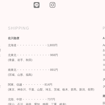
SHIPPING
佐川急便
A
こ
北海道・・・・・・・・・・・1,800円
関
た
北東北・・・・・・・・・・・・968円
※
(青森、岩手、秋田)
南東北・・・・・・・・・・・・891円
(宮城、山形、福島)
関東、信越・・・・・・・・814円
だ
(東京、神奈川、千葉、山梨、埼玉、茨城、栃木、群馬、新潟、長野)
北陸、中部・・・・・・・・・737円
(富山、石川、福井、愛知、静岡、三重、岐阜)