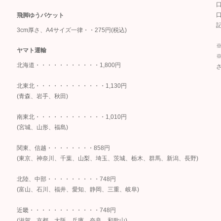
口
飛脚ゆうパケット
記
3cm厚さ、A4サイズ一律・・275円(税込)
ヤマト運輸
北海道・・・・・・・・・・・1,800円
北東北・・・・・・・・・・・・1,130円
(青森、岩手、秋田)
南東北・・・・・・・・・・・・1,010円
(宮城、山形、福島)
関東、信越・・・・・・・・858円
(東京、神奈川、千葉、山梨、埼玉、茨城、栃木、群馬、新潟、長野)
北陸、中部・・・・・・・・・748円
(富山、石川、福井、愛知、静岡、三重、岐阜)
近畿・・・・・・・・・・・・748円
(滋賀、京都、大阪、兵庫、奈良、和歌山)