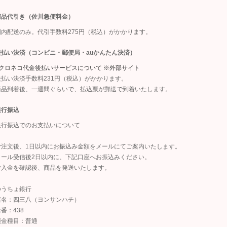
商品代引き（佐川急便料金）
国内配送のみ。代引手数料275円（税込）がかかります。
後払い決済（コンビニ・郵便局・auかんたん決済）
■クロネコ代金後払いサービスについて ※外部サイト
後払い決済手数料231円（税込）がかかります。
商品到着後、一週間ぐらいで、払込票が郵送で到着いたします。
銀行振込
銀行振込でのお支払いについて
ご注文後、1日以内にお振込み金額をメールにてご案内いたします。
メール受信後2日以内に、下記口座へお振込みください。
ご入金を確認後、商品を発送いたします。
ゆうちょ銀行
店名：四三八（ヨンサンハチ）
番：438
預金種目：普通