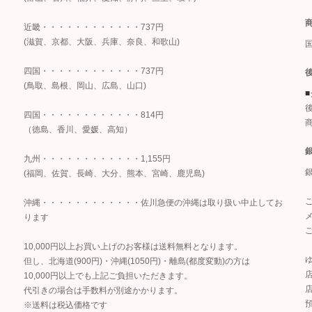
、
近畿・・・・・・・・・・・・737円
(滋賀、京都、大阪、兵庫、奈良、和歌山)
四国・・・・・・・・・・・・737円
(鳥取、島根、岡山、広島、山口)
四国・・・・・・・・・・・・814円
（徳島、香川、愛媛、高知）
九州・・・・・・・・・・・・1,155円
(福岡、佐賀、長崎、大分、熊本、宮崎、鹿児島)
沖縄・・・・・・・・・・・・佐川急便の沖縄は取り扱い中止してお
ります
10,000円以上お買い上げのお客様は送料無料となります。
但し、北海道(900円)・沖縄(1050円)・離島(都度変動)の方は
10,000円以上でも上記ご負担いただきます。
店
代引きの場合は手数料が別途かかります。
※送料は税込価格です