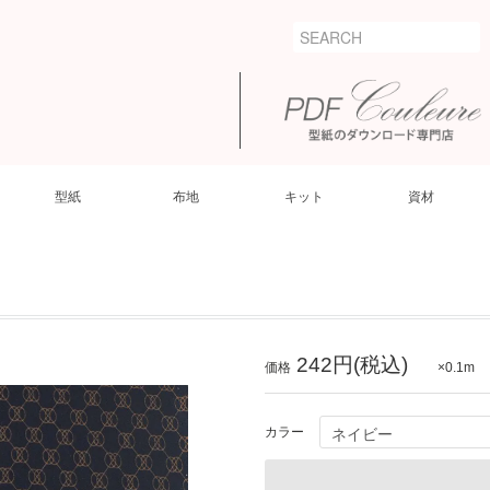
型紙
布地
キット
資材
242円(税込)
価格
×0.1m
カラー