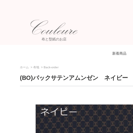
布と型紙のお店
新着商品
ホーム
>
布地
>
Back-order
(BO)バックサテンアムンゼン ネイビー