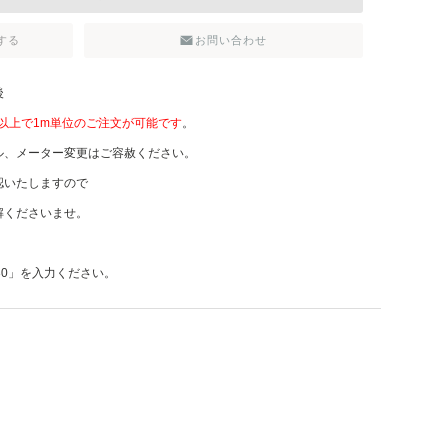
する
お問い合わせ
後
m以上で1m単位のご注文が可能です
。
ル、メーター変更はご容赦ください。
認いたしますので
解くださいませ。
「30」を入力ください。