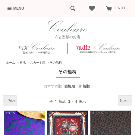
CART
MENU
布と型紙のお店
ホーム
>
布地
>
スカート用
>
その他柄
その他柄
おすすめ順
価格順
新着順
< Prev
Next >
4
1
4
全
商品
-
表示