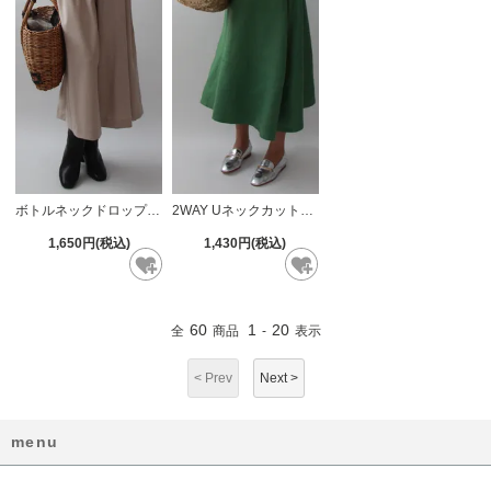
ボトルネックドロップスリーブ【692】
2WAY Uネックカットソー【693】
1,650円(税込)
1,430円(税込)
60
1
20
全
商品
-
表示
< Prev
Next >
menu