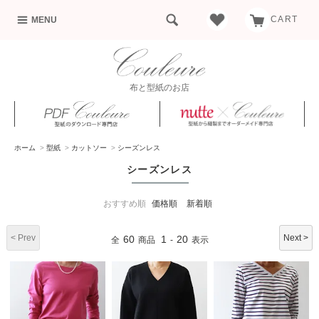
CART
MENU
布と型紙のお店
ホーム
>
型紙
>
カットソー
>
シーズンレス
シーズンレス
おすすめ順
価格順
新着順
< Prev
Next >
60
1
20
全
商品
-
表示